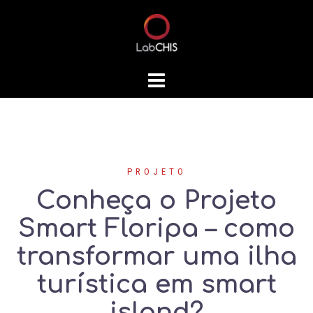
Skip
to
content
PROJETO
Conheça o Projeto
Smart Floripa – como
transformar uma ilha
turística em smart
island?