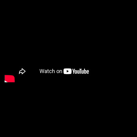
Proudly powered by WordPress
|
Theme:
Sydney
by