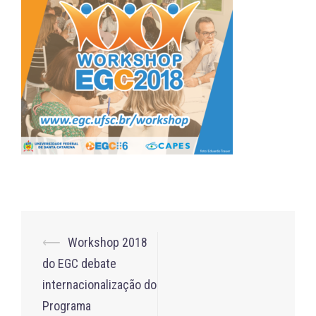
Post
⟵
Workshop 2018
navigation
do EGC debate
internacionalização do
Programa