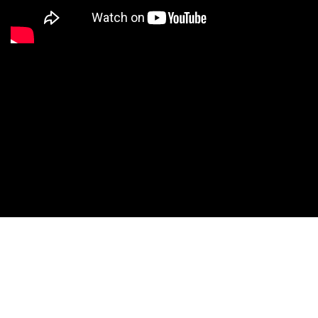
Proudly powered by WordPress
|
Theme:
Sydney
by
aThemes.