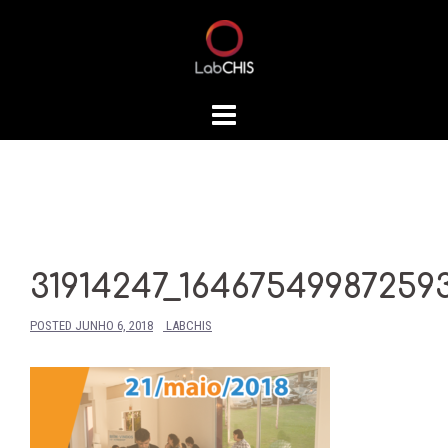
Skip
to
content
31914247_16467549987259
POSTED
JUNHO 6, 2018
LABCHIS