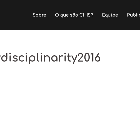
Sobre
O que são CHIS?
Equipe
Publi
isciplinarity2016