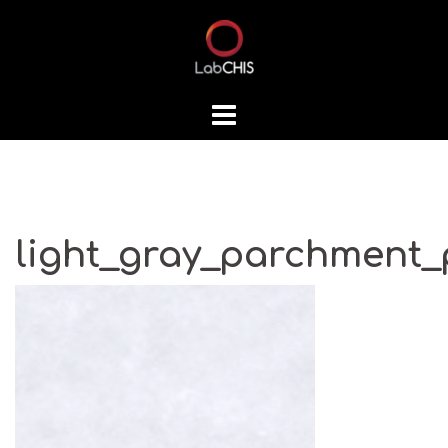
Skip
to
content
light_gray_parchment_