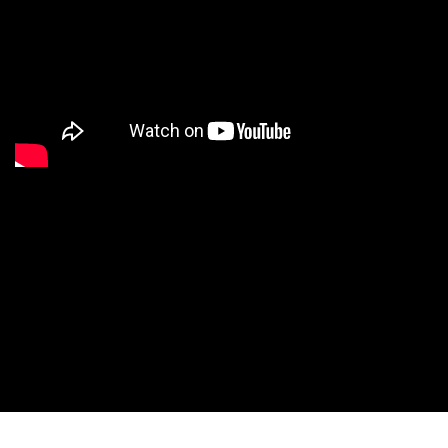
Proudly powered by WordPress
|
Theme:
Sydney
by
aThemes.