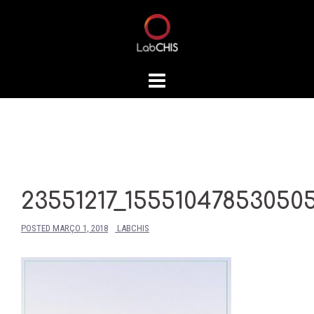
Skip
to
content
23551217_15551047853050
POSTED
MARÇO 1, 2018
LABCHIS