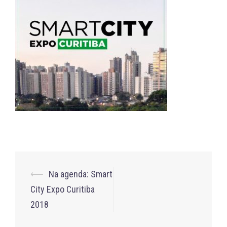
Post
⟵
Na agenda: Smart
navigation
City Expo Curitiba
2018