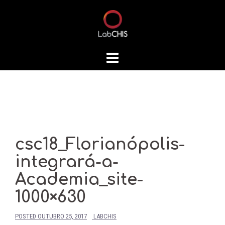
Skip
to
content
csc18_Florianópolis-
integrará-a-
Academia_site-
1000×630
POSTED
OUTUBRO 25, 2017
LABCHIS