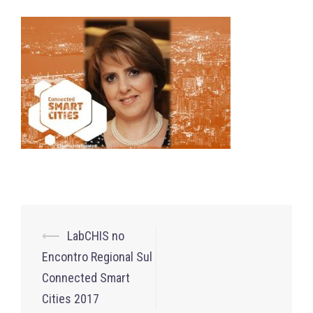
Post
⟵
LabCHIS no
navigation
Encontro Regional Sul
Connected Smart
Cities 2017