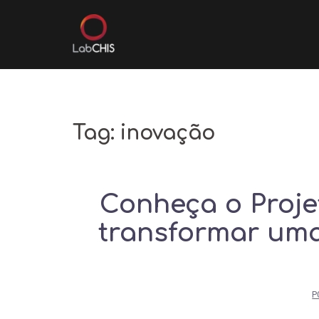
Skip
to
content
Tag:
inovação
Conheça o Proje
transformar uma 
P